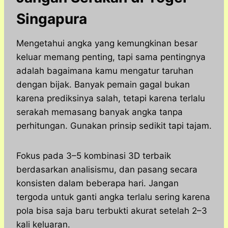
Singapura
Mengetahui angka yang kemungkinan besar
keluar memang penting, tapi sama pentingnya
adalah bagaimana kamu mengatur taruhan
dengan bijak. Banyak pemain gagal bukan
karena prediksinya salah, tetapi karena terlalu
serakah memasang banyak angka tanpa
perhitungan. Gunakan prinsip sedikit tapi tajam.
Fokus pada 3–5 kombinasi 3D terbaik
berdasarkan analisismu, dan pasang secara
konsisten dalam beberapa hari. Jangan
tergoda untuk ganti angka terlalu sering karena
pola bisa saja baru terbukti akurat setelah 2–3
kali keluaran.