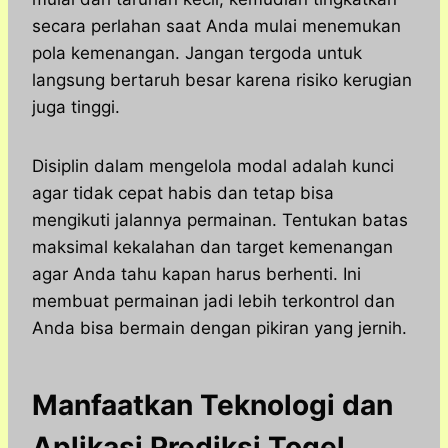
secara perlahan saat Anda mulai menemukan
pola kemenangan. Jangan tergoda untuk
langsung bertaruh besar karena risiko kerugian
juga tinggi.
Disiplin dalam mengelola modal adalah kunci
agar tidak cepat habis dan tetap bisa
mengikuti jalannya permainan. Tentukan batas
maksimal kekalahan dan target kemenangan
agar Anda tahu kapan harus berhenti. Ini
membuat permainan jadi lebih terkontrol dan
Anda bisa bermain dengan pikiran yang jernih.
Manfaatkan Teknologi dan
Aplikasi Prediksi Togel