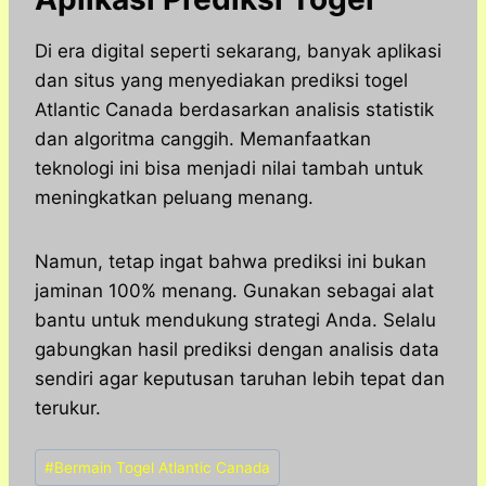
Di era digital seperti sekarang, banyak aplikasi
dan situs yang menyediakan prediksi togel
Atlantic Canada berdasarkan analisis statistik
dan algoritma canggih. Memanfaatkan
teknologi ini bisa menjadi nilai tambah untuk
meningkatkan peluang menang.
Namun, tetap ingat bahwa prediksi ini bukan
jaminan 100% menang. Gunakan sebagai alat
bantu untuk mendukung strategi Anda. Selalu
gabungkan hasil prediksi dengan analisis data
sendiri agar keputusan taruhan lebih tepat dan
terukur.
Post
#
Bermain Togel Atlantic Canada
Tags: