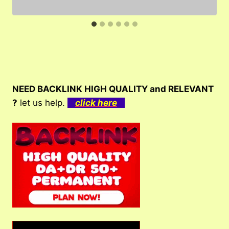
NEED BACKLINK HIGH QUALITY and RELEVANT
?
let us help.
click here