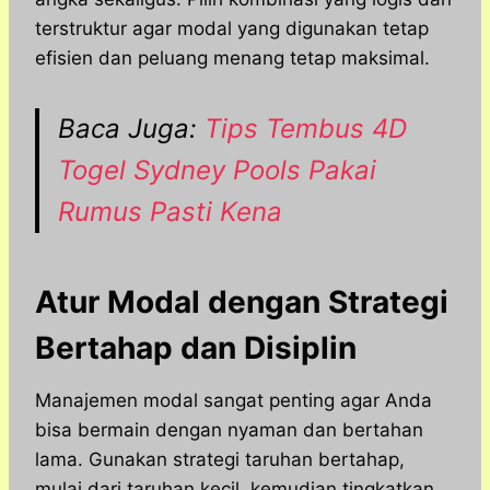
terstruktur agar modal yang digunakan tetap
efisien dan peluang menang tetap maksimal.
Baca Juga:
Tips Tembus 4D
Togel Sydney Pools Pakai
Rumus Pasti Kena
Atur Modal dengan Strategi
Bertahap dan Disiplin
Manajemen modal sangat penting agar Anda
bisa bermain dengan nyaman dan bertahan
lama. Gunakan strategi taruhan bertahap,
mulai dari taruhan kecil, kemudian tingkatkan