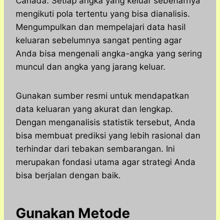
Canada. Setiap angka yang keluar sebenarnya
mengikuti pola tertentu yang bisa dianalisis.
Mengumpulkan dan mempelajari data hasil
keluaran sebelumnya sangat penting agar
Anda bisa mengenali angka-angka yang sering
muncul dan angka yang jarang keluar.
Gunakan sumber resmi untuk mendapatkan
data keluaran yang akurat dan lengkap.
Dengan menganalisis statistik tersebut, Anda
bisa membuat prediksi yang lebih rasional dan
terhindar dari tebakan sembarangan. Ini
merupakan fondasi utama agar strategi Anda
bisa berjalan dengan baik.
Gunakan Metode