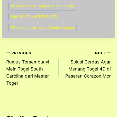
#
Cara Menang Togel Atlantic Canada
#
JACKPOT MASTER TOGEL
#
Pola Keluaran Togel Atlantic Canada
Post
PREVIOUS
NEXT
Rumus Tersembunyi
Solusi Cerdas Agar
navigation
Main Togel South
Menang Togel 4D di
Carolina dari Master
Pasaran Corazon Mor
Togel