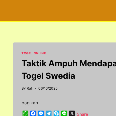
Skip
to
content
TOGEL ONLINE
Taktik Ampuh Mendapa
Togel Swedia
By
Rafi
06/16/2025
bagikan
W
F
M
T
S
L
X
Share