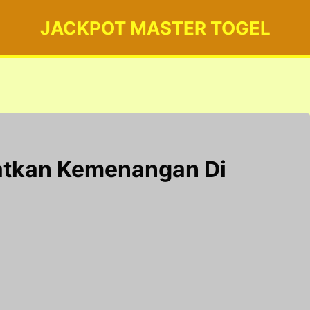
JACKPOT MASTER TOGEL
tkan Kemenangan Di