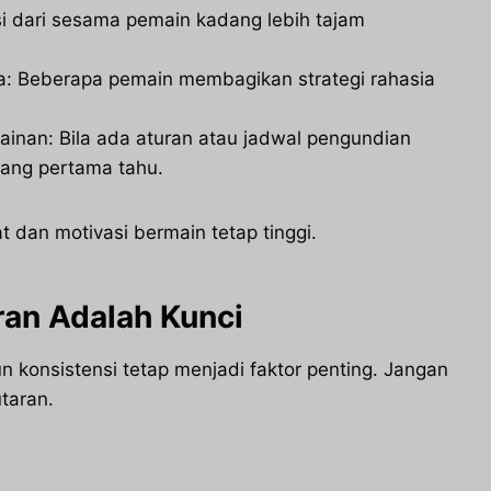
asi dari sesama pemain kadang lebih tajam
a: Beberapa pemain membagikan strategi rahasia
inan: Bila ada aturan atau jadwal pengundian
yang pertama tahu.
dan motivasi bermain tetap tinggi.
ran Adalah Kunci
 konsistensi tetap menjadi faktor penting. Jangan
taran.