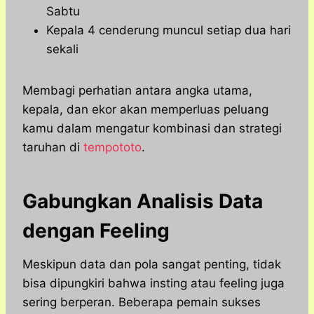
Sabtu
Kepala 4 cenderung muncul setiap dua hari
sekali
Membagi perhatian antara angka utama,
kepala, dan ekor akan memperluas peluang
kamu dalam mengatur kombinasi dan strategi
taruhan di
tempototo
.
Gabungkan Analisis Data
dengan Feeling
Meskipun data dan pola sangat penting, tidak
bisa dipungkiri bahwa insting atau feeling juga
sering berperan. Beberapa pemain sukses