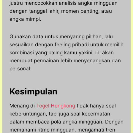
justru mencocokkan analisis angka mingguan
dengan tanggal lahir, momen penting, atau
angka mimpi.
Gunakan data untuk menyaring pilihan, lalu
sesuaikan dengan feeling pribadi untuk memilih
kombinasi yang paling kamu yakini. Ini akan
membuat permainan lebih menyenangkan dan
personal.
Kesimpulan
Menang di
Togel Hongkong
tidak hanya soal
keberuntungan, tapi juga soal kecermatan
dalam membaca pola angka mingguan. Dengan
memahami ritme mingguan, mengamati tren