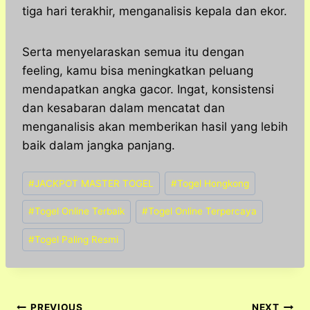
tiga hari terakhir, menganalisis kepala dan ekor.
Serta menyelaraskan semua itu dengan
feeling, kamu bisa meningkatkan peluang
mendapatkan angka gacor. Ingat, konsistensi
dan kesabaran dalam mencatat dan
menganalisis akan memberikan hasil yang lebih
baik dalam jangka panjang.
Post
#
JACKPOT MASTER TOGEL
#
Togel Hongkong
Tags:
#
Togel Online Terbaik
#
Togel Online Terpercaya
#
Togel Paling Resmi
PREVIOUS
NEXT