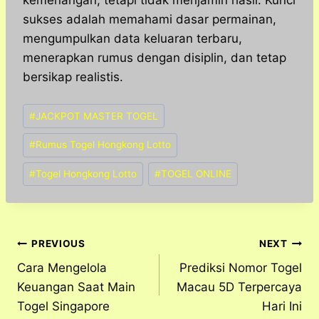
kemenangan, tetapi tidak menjamin hasil. Kunci
sukses adalah memahami dasar permainan,
mengumpulkan data keluaran terbaru,
menerapkan rumus dengan disiplin, dan tetap
bersikap realistis.
Post
#
JACKPOT MASTER TOGEL
Tags:
#
Rumus Togel Hongkong Lotto
#
Togel Hongkong Lotto
#
TOGEL ONLINE
Post
PREVIOUS
NEXT
Cara Mengelola
Prediksi Nomor Togel
navigation
Keuangan Saat Main
Macau 5D Terpercaya
Togel Singapore
Hari Ini