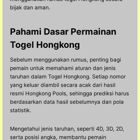
bijak dan aman.
Pahami Dasar Permainan
Togel Hongkong
Sebelum menggunakan rumus, penting bagi
pemain untuk memahami aturan dan jenis
taruhan dalam Togel Hongkong. Setiap nomor
yang keluar diambil secara acak dari hasil
resmi Hongkong Pools, sehingga prediksi harus
berdasarkan data hasil sebelumnya dan pola
statistik.
Mengetahui jenis taruhan, seperti 4D, 3D, 2D,
serta posisi angka, membantu pemain