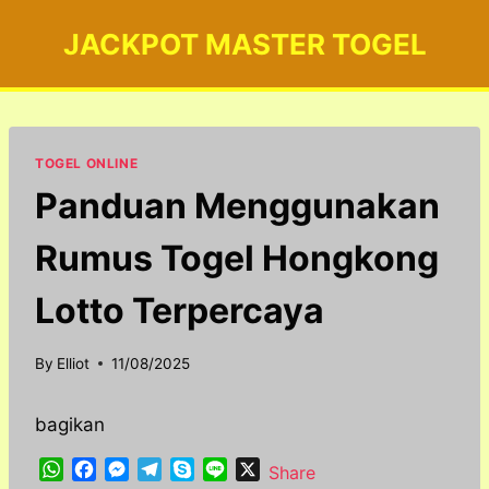
Skip
JACKPOT MASTER TOGEL
to
content
TOGEL ONLINE
Panduan Menggunakan
Rumus Togel Hongkong
Lotto Terpercaya
By
Elliot
11/08/2025
bagikan
W
F
M
T
S
L
X
Share