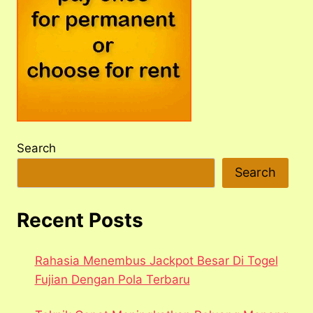
Search
Search
Recent Posts
Rahasia Menembus Jackpot Besar Di Togel
Fujian Dengan Pola Terbaru