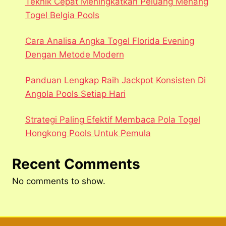
Teknik Cepat Meningkatkan Peluang Menang
Togel Belgia Pools
Cara Analisa Angka Togel Florida Evening
Dengan Metode Modern
Panduan Lengkap Raih Jackpot Konsisten Di
Angola Pools Setiap Hari
Strategi Paling Efektif Membaca Pola Togel
Hongkong Pools Untuk Pemula
Recent Comments
No comments to show.