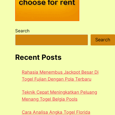
Search
Search
Recent Posts
Rahasia Menembus Jackpot Besar Di
Togel Fujian Dengan Pola Terbaru
Teknik Cepat Meningkatkan Peluang
Menang Togel Belgia Pools
Cara Analisa Angka Togel Florida