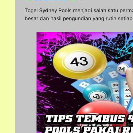
h
a
e
e
k
i
a
c
s
l
y
n
Togel Sydney Pools menjadi salah satu perma
t
e
s
e
p
e
besar dan hasil pengundian yang rutin setia
s
b
e
g
e
A
o
n
r
p
o
g
a
p
k
e
m
r