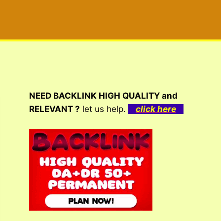
NEED BACKLINK HIGH QUALITY and
RELEVANT ?
let us help.
click here