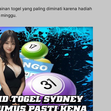
inan togel yang paling diminati karena hadiah
p minggu.