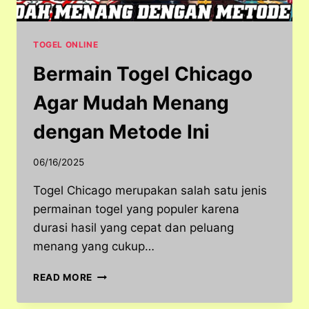
TOGEL ONLINE
Bermain Togel Chicago
Agar Mudah Menang
dengan Metode Ini
06/16/2025
Togel Chicago merupakan salah satu jenis
permainan togel yang populer karena
durasi hasil yang cepat dan peluang
menang yang cukup…
BERMAIN
READ MORE
TOGEL
CHICAGO