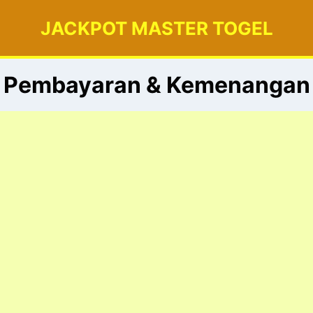
JACKPOT MASTER TOGEL
Pembayaran & Kemenangan