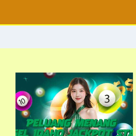
Skip
to
content