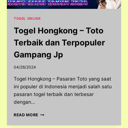
TOGEL ONLINE
Togel Hongkong – Toto
Terbaik dan Terpopuler
Gampang Jp
04/26/2024
Togel Hongkong – Pasaran Toto yang saat
ini populer di Indonesia menjadi salah satu
pasaran togel terbaik dan terbesar
dengan…
TOGEL
READ MORE
HONGKONG
–