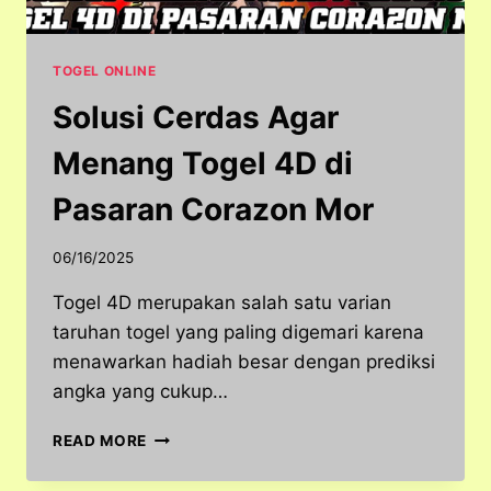
TOGEL ONLINE
Solusi Cerdas Agar
Menang Togel 4D di
Pasaran Corazon Mor
06/16/2025
Togel 4D merupakan salah satu varian
taruhan togel yang paling digemari karena
menawarkan hadiah besar dengan prediksi
angka yang cukup…
SOLUSI
READ MORE
CERDAS
AGAR