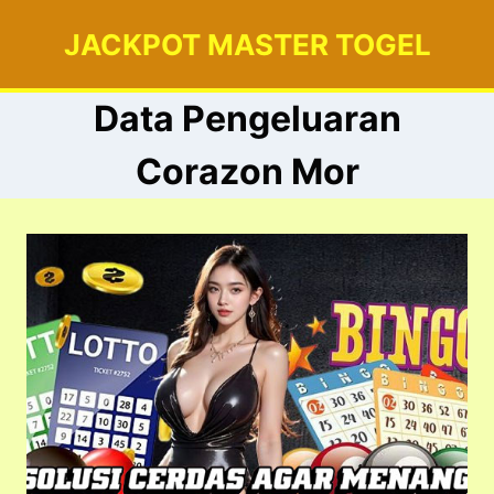
Skip
JACKPOT MASTER TOGEL
to
content
Data Pengeluaran
Corazon Mor