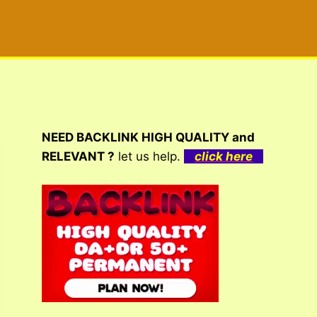
NEED BACKLINK HIGH QUALITY and
RELEVANT ?
let us help.
click here