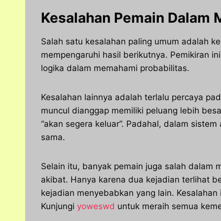
Kesalahan Pemain Dalam M
Salah satu kesalahan paling umum adalah k
mempengaruhi hasil berikutnya. Pemikiran ini 
logika dalam memahami probabilitas.
Kesalahan lainnya adalah terlalu percaya pad
muncul dianggap memiliki peluang lebih bes
“akan segera keluar”. Padahal, dalam sistem
sama.
Selain itu, banyak pemain juga salah dalam
akibat. Hanya karena dua kejadian terlihat 
kejadian menyebabkan yang lain. Kesalahan i
Kunjungi
yoweswd
untuk meraih semua keme