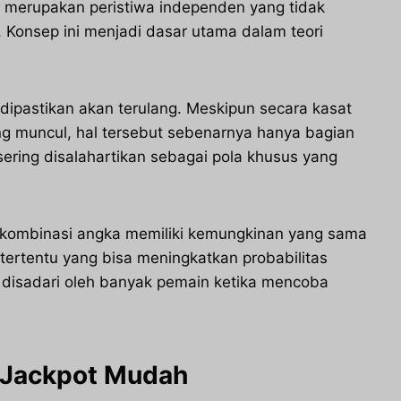
ar merupakan peristiwa independen yang tidak
 Konsep ini menjadi dasar utama dalam teori
 dipastikan akan terulang. Meskipun secara kasat
ng muncul, hal tersebut sebenarnya hanya bagian
i sering disalahartikan sebagai pola khusus yang
 kombinasi angka memiliki kemungkinan yang sama
tertentu yang bisa meningkatkan probabilitas
dak disadari oleh banyak pemain ketika mencoba
m Jackpot Mudah