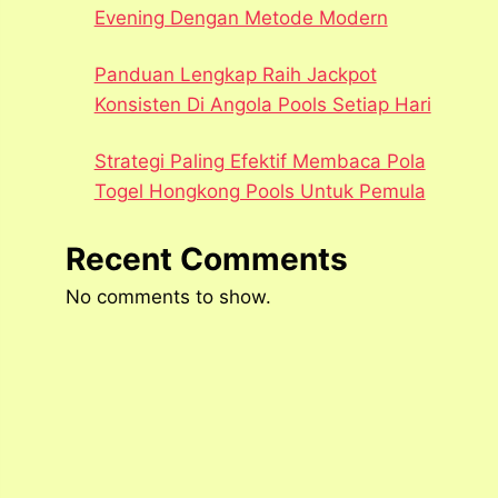
Evening Dengan Metode Modern
Panduan Lengkap Raih Jackpot
Konsisten Di Angola Pools Setiap Hari
Strategi Paling Efektif Membaca Pola
Togel Hongkong Pools Untuk Pemula
Recent Comments
No comments to show.