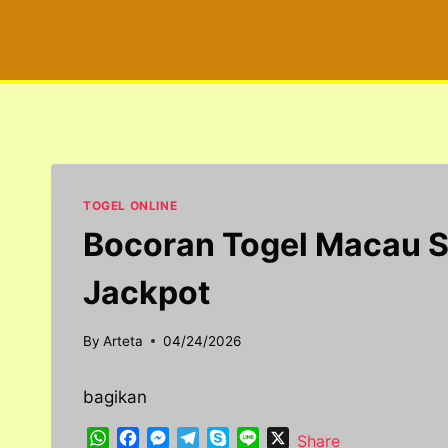
Skip
to
content
TOGEL ONLINE
Bocoran Togel Macau S
Jackpot
By
Arteta
04/24/2026
bagikan
W
F
M
T
S
L
X
Share