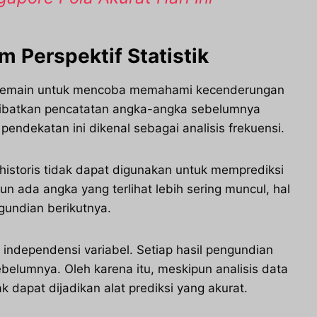
m Perspektif Statistik
leh pemain untuk mencoba memahami kecenderungan
libatkan pencatatan angka-angka sebelumnya
 pendekatan ini dikenal sebagai analisis frekuensi.
istoris tidak dapat digunakan untuk memprediksi
n ada angka yang terlihat lebih sering muncul, hal
gundian berikutnya.
i independensi variabel. Setiap hasil pengundian
sebelumnya. Oleh karena itu, meskipun analisis data
 dapat dijadikan alat prediksi yang akurat.